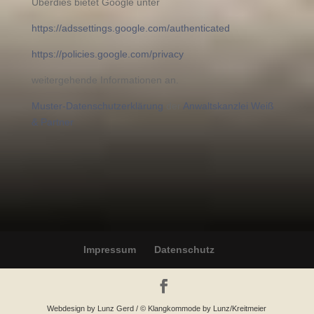
Überdies bietet Google unter
https://adssettings.google.com/authenticated
https://policies.google.com/privacy
weitergehende Informationen an.
Muster-Datenschutzerklärung
der
Anwaltskanzlei Weiß
& Partner
Impressum
Datenschutz
Webdesign by Lunz Gerd / © Klangkommode by Lunz/Kreitmeier