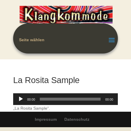
Seite wählen
La Rosita Sample
Audio-
00:00
00:00
Player
„La Rosita Sample“.
Impressum
Datenschutz