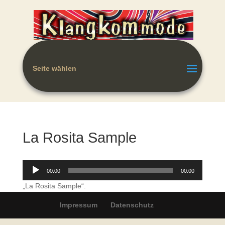
Seite wählen
La Rosita Sample
Audio-
00:00
00:00
Player
„La Rosita Sample“.
Impressum
Datenschutz